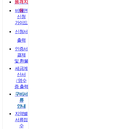
원격지
비대면
원
신청
가이드
신청서
출력
인증서
결제
및 환불
세금계
산서
/ 영수
증 출력
구비서
류
안내
지역별
서류접
수