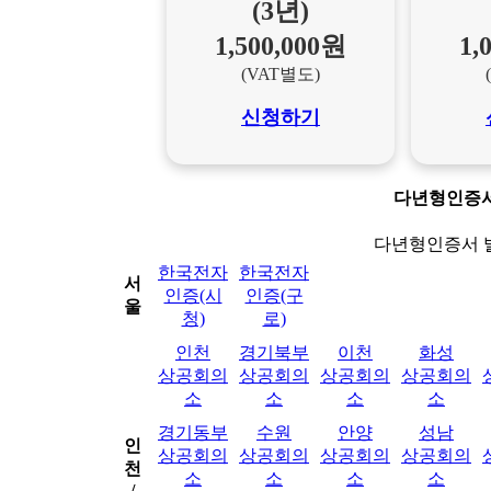
(3년)
1,500,000원
1,
(VAT별도)
신청하기
다년형인증
다년형인증서 
한국전자
한국전자
서
인증(시
인증(구
울
청)
로)
인천
경기북부
이천
화성
상공회의
상공회의
상공회의
상공회의
소
소
소
소
경기동부
수원
안양
성남
인
상공회의
상공회의
상공회의
상공회의
천
소
소
소
소
/