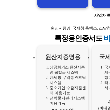
사업자 
원산지증명, 국세청 홈택스, 조달
특정용인증서도
비
원산지증명용
국세
상공회의소 원산지증
국
명 웹발급 시스템
세
관세청 무역통관포털
행
시스템
타
중소기업 수출지원센
서
터 이용가능
전략물자관리시스템
이용가능
(비대면