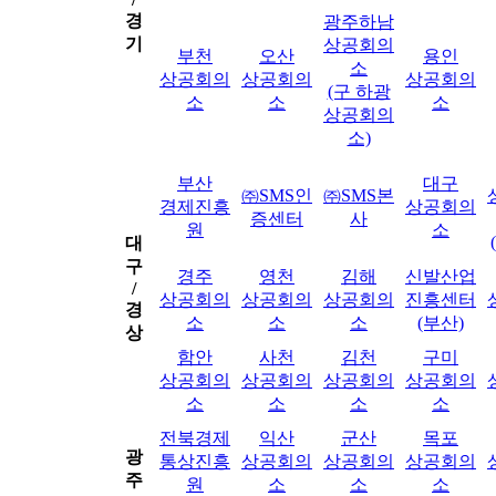
경
광주하남
기
상공회의
부천
오산
용인
소
상공회의
상공회의
상공회의
(구 하광
소
소
소
상공회의
소)
부산
대구
㈜SMS인
㈜SMS본
경제진흥
상공회의
증센터
사
원
소
대
구
경주
영천
김해
신발산업
/
상공회의
상공회의
상공회의
진흥센터
경
소
소
소
(부산)
상
함안
사천
김천
구미
상공회의
상공회의
상공회의
상공회의
소
소
소
소
전북경제
익산
군산
목포
광
통상진흥
상공회의
상공회의
상공회의
주
원
소
소
소