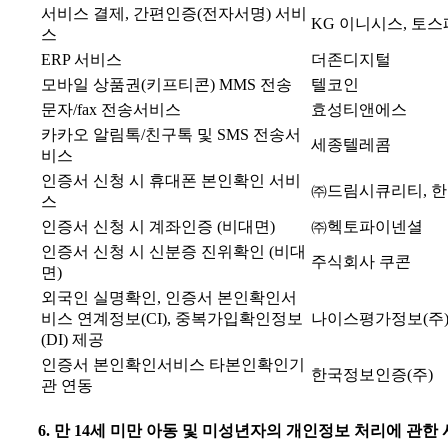
서비스 결제, 간편인증(전자서명) 서비
KG 이니시스, 토
스
ERP 서비스
더존디지털
모바일 상품권(키프티콘) MMS 전송
텔코인
문자/fax 전송서비스
효성티앤에스
카카오 알림톡/친구톡 및 SMS 전송서
세종텔레콤
비스
인증서 신청 시 휴대폰 본인확인 서비
㈜드림시큐리티, 
스
인증서 신청 시 계좌인증 (비대면)
㈜헥토파이넨셜
인증서 신청 시 신분증 진위확인 (비대
주식회사 쿠콘
면)
외국인 실명확인, 인증서 본인확인서
비스 연계정보(CI), 중복가입확인정보
나이스평가정보(주)
(DI) 제공
인증서 본인확인서비스 타본인확인기
한국정보인증(주)
관 연동
6. 만 14세 미만 아동 및 미성년자의 개인정보 처리에 관한