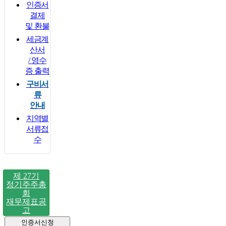
인증서
결제
및 환불
세금계
산서
/ 영수
증 출력
구비서
류
안내
지역별
서류접
수
제 27기
정기주주총
회
재무제표공
고
인증서신청