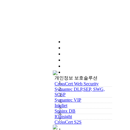
개인정보 보호솔루션
CrossCert Web Security
Symantec DLP,SEP, SWG,
SCSP
Symantec VIP
Inkdiet
Sphinx DB
IOInsight
CrossCert S2S