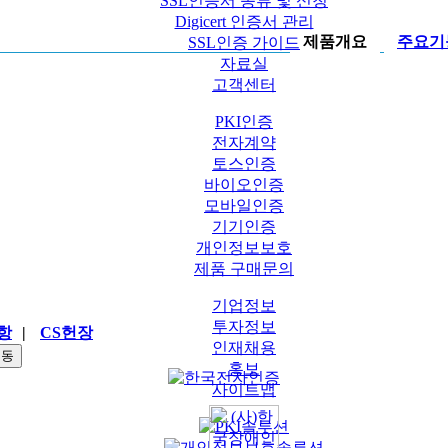
SSL인증서 종류 및 신청
Digicert 인증서 관리
제품개요
주요기
SSL인증 가이드
자료실
고객센터
PKI인증
전자계약
토스인증
바이오인증
모바일인증
기기인증
개인정보보호
제품 구매문의
기업정보
투자정보
항
|
CS헌장
인재채용
홍보
사이트맵